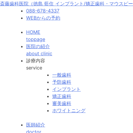
斎藤歯科医院（徳島 藍住 インプラント/矯正歯科・マウスピー
088-678-4337
WEBからの予約
HOME
toppage
医院の紹介
about clinic
診療内容
service
一般歯科
予防歯科
インプラント
矯正歯科
審美歯科
ホワイトニング
医師紹介
doctor