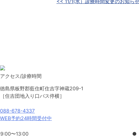
投
<< 11/1(水）診療時間変更のお知ら
稿
ナ
ビ
ゲ
ー
シ
アクセス/診療時間
ョ
徳島県板野郡藍住町住吉字神蔵209-1
ン
［住吉団地入り口バス停横］
088-678-4337
WEB予約24時間受付中
9:00〜13:00
●