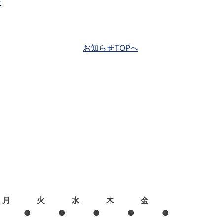
せ
お知らせTOPへ
月
火
水
木
金
●
●
●
●
●