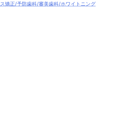
ス矯正/予防歯科/審美歯科/ホワイトニング