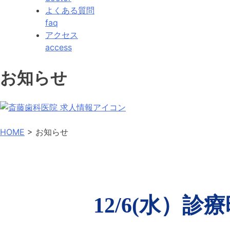
よくある質問
faq
アクセス
access
お知らせ
HOME
> お知らせ
Skip
12/6(水）
to
content