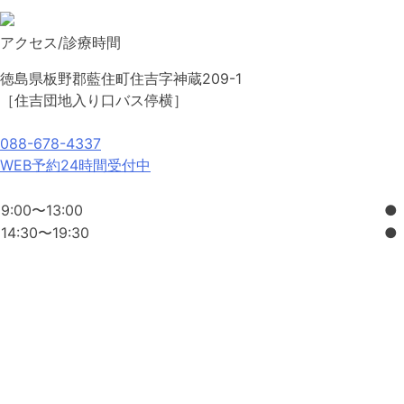
シ
アクセス/診療時間
ョ
徳島県板野郡藍住町住吉字神蔵209-1
ン
［住吉団地入り口バス停横］
088-678-4337
WEB予約24時間受付中
9:00〜13:00
●
14:30〜19:30
●