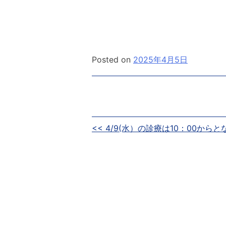
Posted on
2025年4月5日
投
<< 4/9(水）の診療は10：00から
稿
ナ
ビ
ゲ
ー