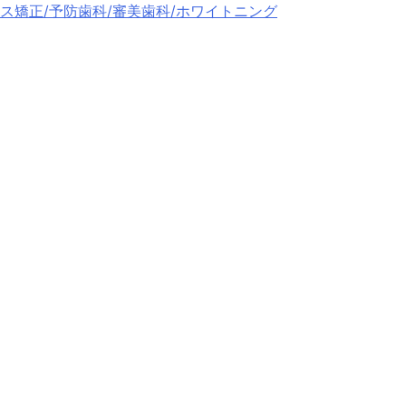
ス矯正/予防歯科/審美歯科/ホワイトニング