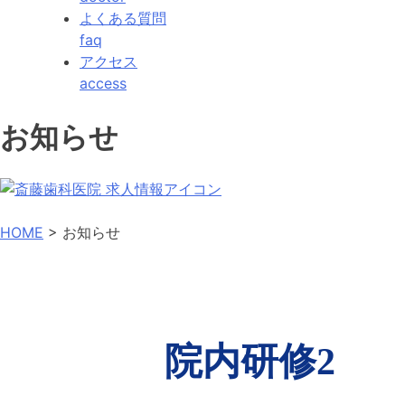
よくある質問
faq
アクセス
access
お知らせ
HOME
> お知らせ
Skip
院内研修2
to
content