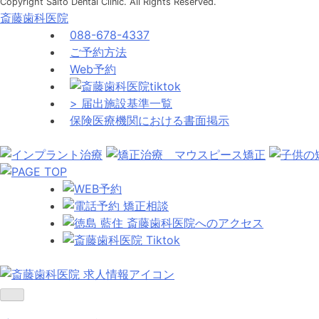
Copyright Saito Dental Clinic. All Rights Reserved.
斎藤歯科医院
088-678-4337
ご予約方法
Web予約
> 届出施設基準一覧
保険医療機関における書面掲示
toggle
navigation