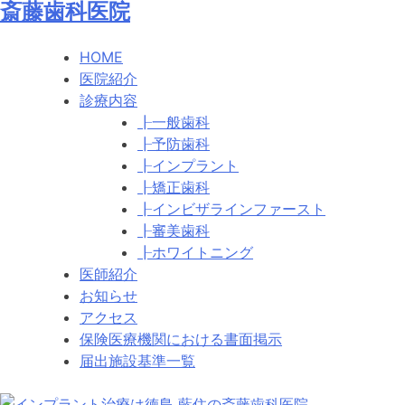
斎藤歯科医院
HOME
医院紹介
診療内容
┠一般歯科
┠予防歯科
┠インプラント
┠矯正歯科
┠インビザラインファースト
┠審美歯科
┠ホワイトニング
医師紹介
お知らせ
アクセス
保険医療機関における書面掲示
届出施設基準一覧