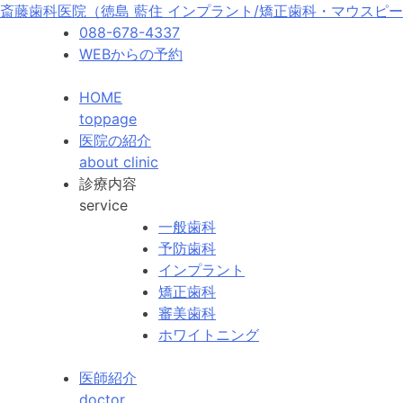
斎藤歯科医院（徳島 藍住 インプラント/矯正歯科・マウスピー
088-678-4337
WEBからの予約
HOME
toppage
医院の紹介
about clinic
診療内容
service
一般歯科
予防歯科
インプラント
矯正歯科
審美歯科
ホワイトニング
医師紹介
doctor